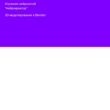
Изучение нейросетей
"Нейрокреатор"
3D-моделирование в Blender