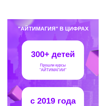
"АЙТИМАГИЯ" В ЦИФРАХ
300+ детей
Прошли курсы
"АЙТИМАГИИ"
с 2019 года