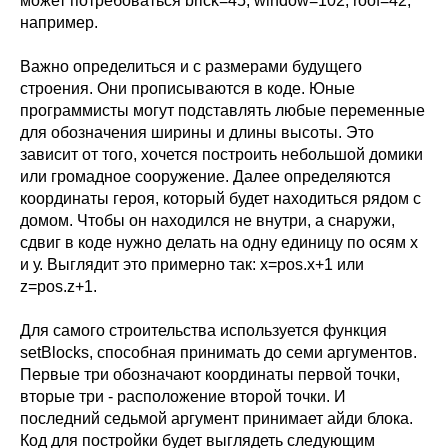
может потребоваться brick=45, window=102, roof=42,
например.
Важно определиться и с размерами будущего
строения. Они прописываются в коде. Юные
программисты могут подставлять любые переменные
для обозначения ширины и длины высоты. Это
зависит от того, хочется построить небольшой домики
или громадное сооружение. Далее определяются
координаты героя, который будет находиться рядом с
домом. Чтобы он находился не внутри, а снаружи,
сдвиг в коде нужно делать на одну единицу по осям x
и у. Выглядит это примерно так: x=pos.x+1 или
z=pos.z+1.
Для самого строительства используется функция
setBlocks, способная принимать до семи аргументов.
Первые три обозначают координаты первой точки,
вторые три - расположение второй точки. И
последний седьмой аргумент принимает айди блока.
Код для постройки будет выглядеть следующим