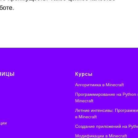
боте.
НИЦЫ
Курсы
Алгоритмика
в Minecraft
Программирование на Python 
Minecraft
Летние интенсивы: Программ
в Minecraft
ции
Создание приложений на Pyth
Модификации в Minecraft