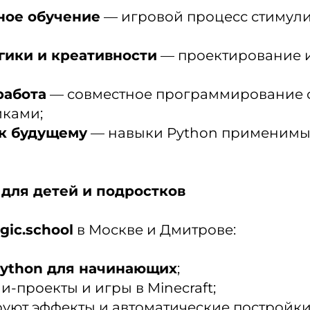
ное обучение
— игровой процесс стимули
гики и креативности
— проектирование 
работа
— совместное программирование 
иками;
 к будущему
— навыки Python применимы в
 для детей и подростков
gic.school
в Москве и Дмитрове:
ython для начинающих
;
-проекты и игры в Minecraft;
ют эффекты и автоматические постройки