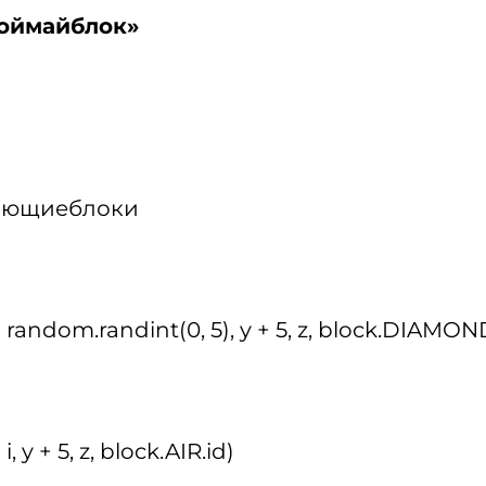
оймайблок»
ающиеблоки
 random.randint(0, 5), y + 5, z, block.DIAMO
, y + 5, z, block.AIR.id)