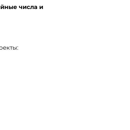
айные числа и
оекты: