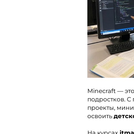
Minecraft — э
подростков. 
проекты, мини
освоить
детск
На курсах
itma