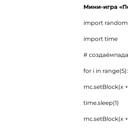
Мини-игра «П
import random
import time
# создаёмпад
for i in range(5):
mc.setBlock(x +
time.sleep(1)
mc.setBlock(x + i