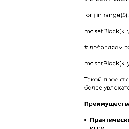
for j in range(5):
mc.setBlock(x, y
# добавляем э
mc.setBlock(x,
Такой проект 
более увлекат
Преимуществ
Практическ
игре;