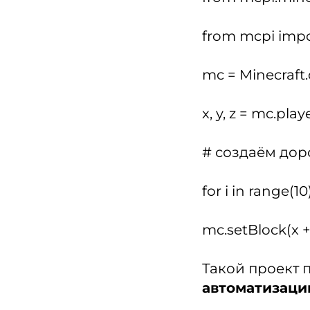
from mcpi impo
mc = Minecraft.
x, y, z = mc.play
# создаём дор
for i in range(10)
mc.setBlock(x + 
Такой проект 
автоматизац