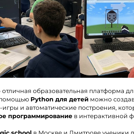
то отличная образовательная платформа дл
С помощью
Python для детей
можно создав
-игры и автоматические построения, кот
ое программирование
в интерактивной ф
gic.school
в Москве и Дмитрове ученики 