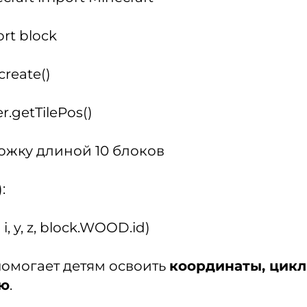
rt block
create()
er.getTilePos()
ожку длиной 10 блоков
:
i, y, z, block.WOOD.id)
помогает детям освоить
координаты, цикл
ию
.