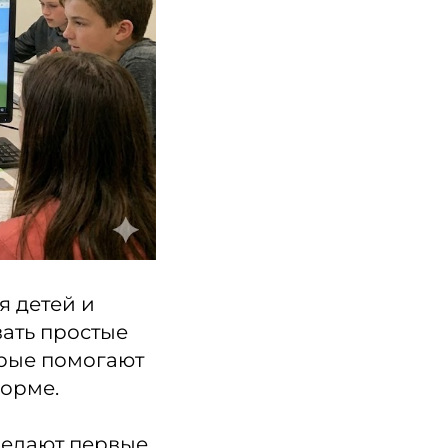
я детей и
ать простые
орые помогают
орме.
делают первые