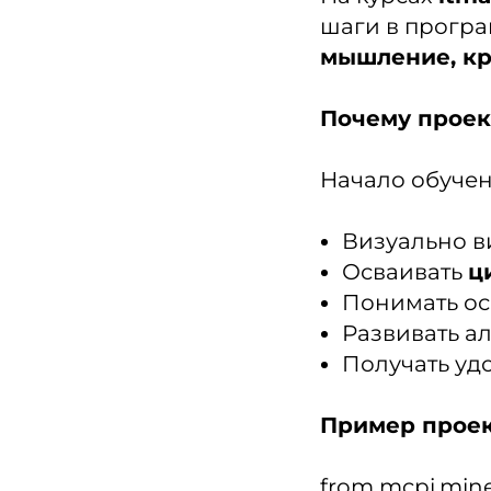
шаги в програ
мышление, кр
Почему прое
Начало обучен
Визуально ви
Осваивать
ц
Понимать ос
Развивать а
Получать удо
Пример проек
from mcpi.mine