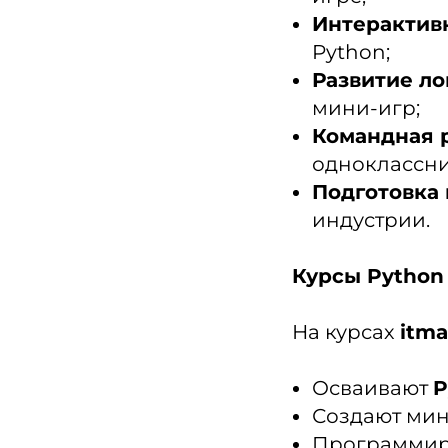
Интерактив
Python;
Развитие ло
мини-игр;
Командная 
одноклассн
Подготовка
индустрии.
Курсы Python
На курсах
itma
Осваивают
P
Создают мини
Программиру