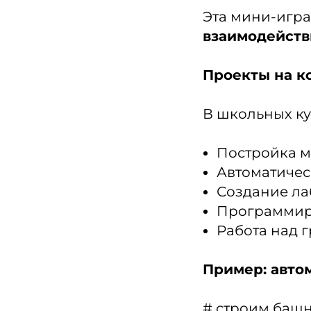
Эта мини-игра
взаимодейств
Проекты на к
В школьных ку
Постройка м
Автоматичес
Создание ла
Программир
Работа над 
Пример: авто
# строим баш