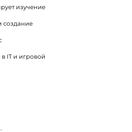
рует изучение
и создание
с
 IT и игровой
;